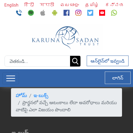
English
हिंदी
मराठी
മലയാളം
தமிழ்
ಕನ್ನಡ
ఆన్‌లైన్‌లో ఇవ్వండి
లాగిన్
హోమ్
ఇ-బుక్స్
ప్రార్థనలో వచ్చే ఆటంకాలు లేదా అవరోధాలు మరియు
వాటిపై ఎలా విజయం పొందాలి