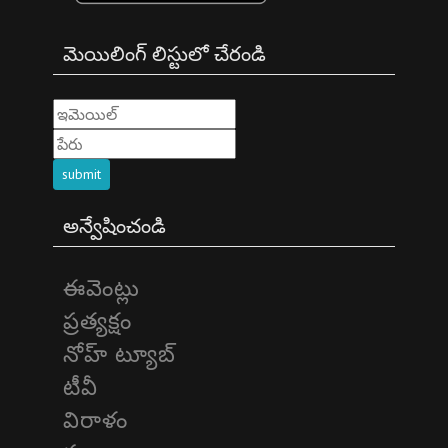
మెయిలింగ్ లిస్టులో చేరండి
submit
అన్వేషించండి
ఈవెంట్లు
ప్రత్యక్షం
నోహ్ ట్యూబ్
టీవీ
విరాళం