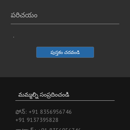
పరిచయం
.
పుస్తకం చదవండి
మమ్మల్ని సంప్రదించండి
ఫోన్:
+91 8356956746
+91 9137395828