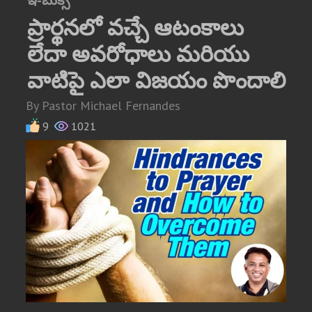
ఇ-బుక్స్
ప్రార్థనలో వచ్చే ఆటంకాలు
లేదా అవరోధాలు మరియు
వాటిపై ఎలా విజయం పొందాలి
By Pastor Michael Fernandes
9
1021