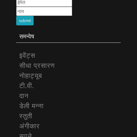
submit
समन्वेष
इवेंट्स
सीधा प्रसारण
नोहाट्यूब
टी.वी.
दान
डेली मन्ना
स्तुती
अंगीकार
सपने