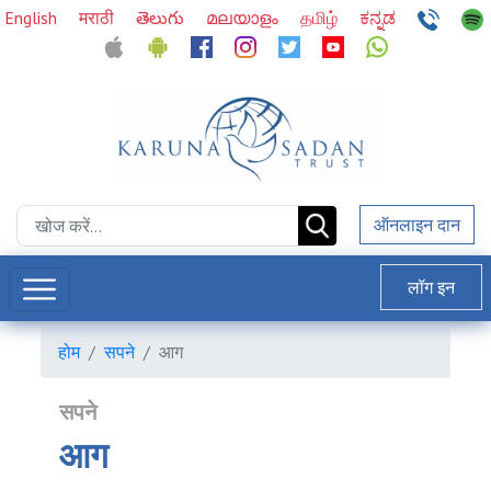
English
मराठी
తెలుగు
മലയാളം
தமிழ்
ಕನ್ನಡ
ऑनलाइन दान
लॉग इन
होम
सपने
आग
सपने
आग