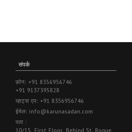
संपर्क
फ़ोन:
+91 8356956746
+91 9137395828
व्हाट्स एप:
+91 8356956746
ईमेल:
info@karunasadan.com
पता :
10/15, First Floor, Behind St. Roque