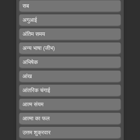
सब
अगुआई
अंतिम समय
अन्य भाषा (जीभ)
अभिषेक
आंख
आंतरिक चंगाई
आत्म संयम
आत्मा का फल
उत्तम शुक्रवार