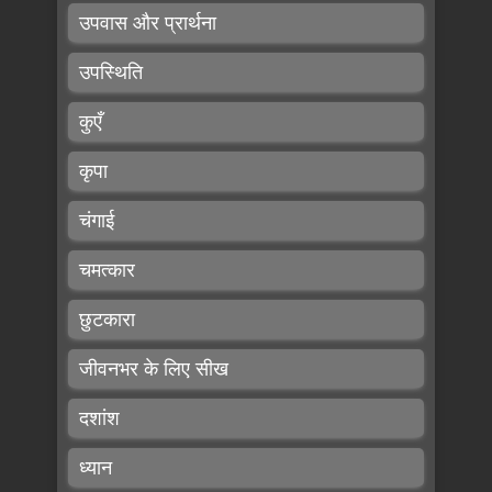
उपवास और प्रार्थना
उपस्थिति
कुएँ
कृपा
चंगाई
चमत्कार
छुटकारा
जीवनभर के लिए सीख
दशांश
ध्यान