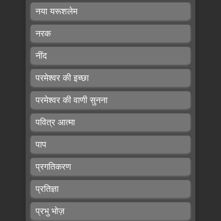
नया यरूशलेम
नरक
नींद
परमेश्वर की इच्छा
परमेश्वर की वाणी सुनना
पवित्र आत्मा
पाप
प्रगतिकरण
प्रतिज्ञा
प्रभु भोज़