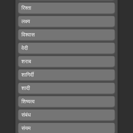
रिश्ता
लक्ष्य
विश्वास
वेदी
शराब
शागिर्दी
शादी
शिष्यत्व
संबंध
संयम