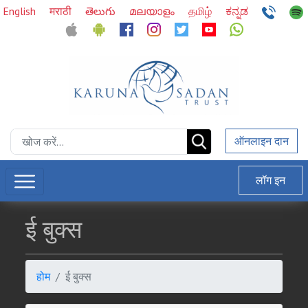
English
मराठी
తెలుగు
മലയാളം
தமிழ்
ಕನ್ನಡ
ऑनलाइन दान
लॉग इन
ई बुक्स
होम
ई बुक्स