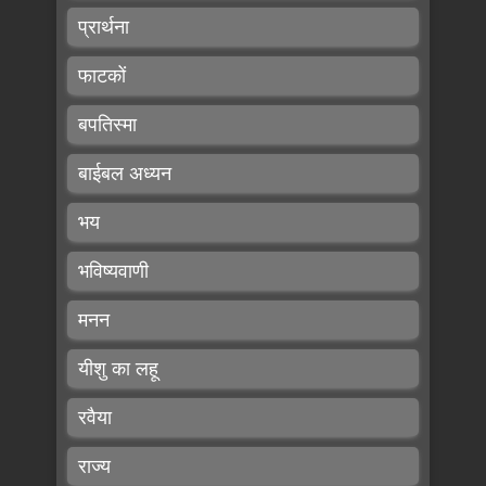
प्रार्थना
फाटकों
बपतिस्मा
बाईबल अध्यन
भय
भविष्यवाणी
मनन
यीशु का लहू
रवैया
राज्य