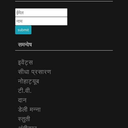
submit
समन्वेष
इवेंट्स
सीधा प्रसारण
नोहाट्यूब
टी.वी.
दान
डेली मन्ना
स्तुती