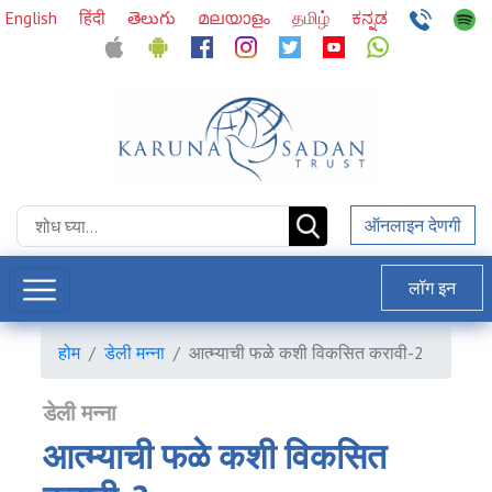
English
हिंदी
తెలుగు
മലയാളം
தமிழ்
ಕನ್ನಡ
ऑनलाइन देणगी
लॉग इन
होम
डेली मन्ना
आत्म्याची फळे कशी विकसित करावी-2
डेली मन्ना
आत्म्याची फळे कशी विकसित