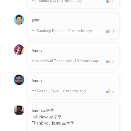
Mrs. Rufina Dsa
| 10 months ago
0
आमेन
Mr. Sandeep Balekar
| 10 months ago
1
Amen
Miss Madhuri Thanambir
| 10 months ago
0
Amen
Mr. Swapnil Save
| 10 months ago
0
Amen🙏🌹💐
Halleluya 🙏🌹💐
Thank you jesus 🙏🌹💐