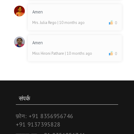
Amen
Mrs. Julia Rego
| 10 months ago
0
Amen
Miss Hironi Pathare
| 10 months ago
0
संपर्क
फ़ोन:
+91 8356956746
+91 9137395828