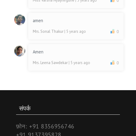
Miss Varsha Nyaynirgune
| 5 years ago
0
amen
Mrs. Sonal Thakur
| 5 years ago
0
Amen
Mrs. Leena Sawdekar
| 5 years ago
0
संपर्क
फ़ोन:
+91 8356956746
+91 9137395828