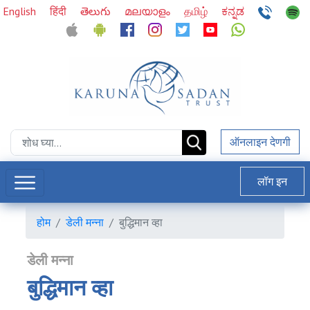
English
हिंदी
తెలుగు
മലയാളം
தமிழ்
ಕನ್ನಡ
ऑनलाइन देणगी
लॉग इन
होम
डेली मन्ना
बुद्धिमान व्हा
डेली मन्ना
बुद्धिमान व्हा