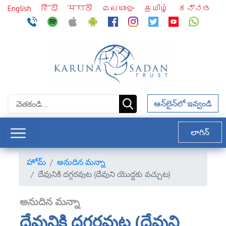
English
हिंदी
मराठी
മലയാളം
தமிழ்
ಕನ್ನಡ
ఆన్‌లైన్‌లో ఇవ్వండి
లాగిన్
హోమ్
అనుదిన మన్నా
దేవునికి దగ్గరవుట (దేవుని యొద్దకు వచ్చుట)
అనుదిన మన్నా
దేవునికి దగ్గరవుట (దేవుని