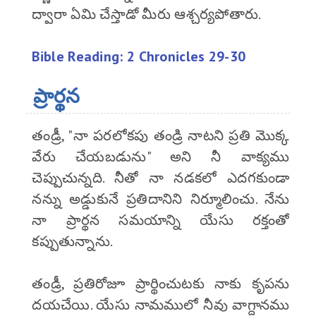
ద్వారా ఏమి చేస్తాడో మీరు ఆశ్చర్యపోతారు.
Bible Reading: 2 Chronicles 29-30
ప్రార్థన
తండ్రీ, "నా పరలోకపు తండ్రి నాటని ప్రతి మొక్క
వేరు చేయబడును" అని నీ వాక్యము
చెప్పుచున్నది. నీతో నా నడకలో ఎదగకుండా
నన్ను అడ్డుకునే ప్రతిదానిని నిర్మూలించు. నేను
నా ప్రార్థన సమయాన్ని యేసు రక్తంతో
కప్పుతున్నాను.
తండ్రీ, ప్రతిరోజూ ప్రార్థించుటకు నాకు కృపను
దయచేయి. యేసు నామములో నీవు వాగ్దానము