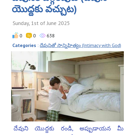
యొద్దకు వచ్చుట)
Sunday, 1st of June 2025
0
0
638
Categories
:
దేవునితో సాన్నిహిత్యం (Intimacy with God)
దేవుని యొద్దకు రండి, అప్పుడాయన మీ