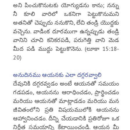
అని పించుకొనుటకు యోగ్యుడను కాను; నన్ను
నీ కూలి వారిలో ఒకనిగా పెట్టుకొనుమని
అతనితో చెప్పుదు ననుకొని, లేచి తండ్రి యొద్దకు
వచ్చెను. వాడింక దూరముగా ఉన్నప్పుడు తండ్రి
వానిని చూచి కనికరపడి, పరుగెత్తి వాని మెడ
మీద పడి ముద్దు పెట్టుకొనెను. (లూకా 15:18-
20)
అనుదినము ఆయనకు ఎలా దగ్గరవ్వాలి
దేవునికి దగ్గరవ్వడం అంటే ఆయనతో సమయం
గడపడం, ఆయనను ఆరాధించడం, ప్రార్థించడం
మరియు ఆయనతో మాట్లాడడం మరియు మన
జీవితంలోని ప్రతి విషయములోకి ఆయనను
ఆహ్వానించడం. దీన్ని చేయడానికి ప్రతిరోజూ ఒక
నిర్ణీత సమయాన్ని కేటాయించండి. ఆయన మీ