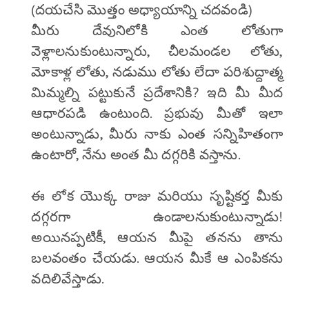
(దయచేసి మొత్తం అధ్యాయాన్ని చదవండి)
మీరు దేవునిలోకి ఎంత లోతుగా
వెళ్లాలనుకుంటున్నారు, చీలమండల లోతు,
మోకాళ్ల లోతు, నడుము లోతు లేదా పరిశుద్దాత్మ
మిమ్మల్ని పట్టుకునే ప్రదేశానికి? ఇది మీ మీద
ఆధారపడి ఉంటుంది. ప్రభువు మీతో ఇలా
అంటున్నాడు, మీరు నాకు ఎంత సన్నిహితంగా
ఉంటారో, నేను అంత మీ దగ్గరికి వస్తాను.
ఈ లోక యొక్క రాజు మరియు సృష్టికర్త మీకు
దగ్గరగా ఉండాలనుకుంటున్నాడు!
అయినప్పటికీ, ఆయన మీపై తనను తాను
బలవంతం చేయడు. ఆయన మీకే ఆ ఎంపికను
వదిలివేస్తాడు.