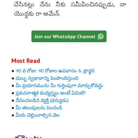
చేసినట్లు నేను నీకు సమీపించినప్పుడు, నా
యొద్దకు రా ఆమేన్.
Join our WhatsApp Channel
Most Read
●
40 వ రోజు: 40 రోజుల ఉపవాసం & ప్రార్థన
●
డబ్బు స్వభావాన్ని పెంపొందిస్తుంది
●
మీ ప్రయాసమును మీ గుర్తింపుగా మార్చుకోవద్దు
●
ప్రవచనాత్మక మధ్యస్త్యం అంటే ఏమిటి?
●
దీవించబడిన వ్యక్తి (ధన్యుడు)
●
మీ తలంపులను పెంచండి
●
మీరు చెల్లించాల్సిన వెల