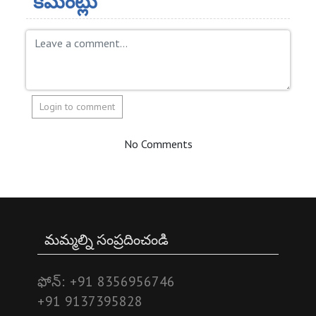
కమెంట్లు
Login to comment
No Comments
మమ్మల్ని సంప్రదించండి
ఫోన్:
+91 8356956746
+91 9137395828