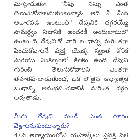
మాట్లాడుతూ, "నీవు నన్ను ఎంత
తెలుసుకోవాలనుకుంటున్నాఓ అది నీ మీద
ఆధారపడి ఉంటుంది." దేవునికి దగ్గరయ్యే
సామర్థ్యం నిజానికి అందరికీ అందుబాటులో
ఉంటుంది. దేవునితో వారి బంధాన్ని మరింతగా
పెంచుకోవాలనే వ్యక్తి యొక్క స్వంత కోరిక
మరియు సంకల్పంలో కీలకం ఉంది. దేవుని
గురించి తెలుసుకోవాలని ఎంతగా
తహతహలాడుతుందో, ఒక లోతైన ఆధ్యాత్మిక
బంధాన్ని అనుభవించడానికి మరింత దగ్గర
అవుతాడు.
మీరు దేవుని నుండి ఎంత దూరం
వెళ్లాలనుకుంటున్నారు?
47వ అధ్యాయంలోని యెహెజ్కేలు ప్రవక్త వలె