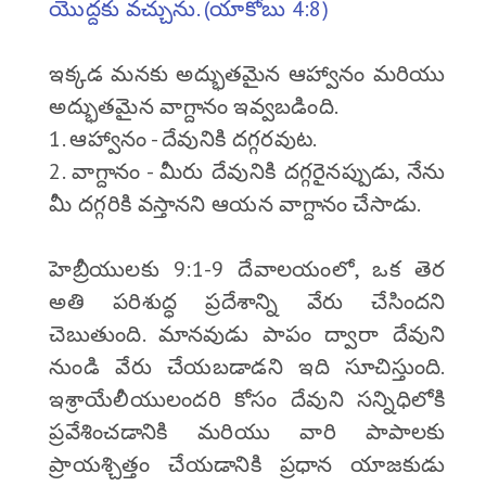
యొద్దకు వచ్చును. (యాకోబు 4:8)
ఇక్కడ మనకు అద్భుతమైన ఆహ్వానం మరియు
అద్భుతమైన వాగ్దానం ఇవ్వబడింది.
1. ఆహ్వానం - దేవునికి దగ్గరవుట.
2. వాగ్దానం - మీరు దేవునికి దగ్గరైనప్పుడు, నేను
మీ దగ్గరికి వస్తానని ఆయన వాగ్దానం చేసాడు.
హెబ్రీయులకు 9:1-9 దేవాలయంలో, ఒక తెర
అతి పరిశుద్ధ ప్రదేశాన్ని వేరు చేసిందని
చెబుతుంది. మానవుడు పాపం ద్వారా దేవుని
నుండి వేరు చేయబడాడని ఇది సూచిస్తుంది.
ఇశ్రాయేలీయులందరి కోసం దేవుని సన్నిధిలోకి
ప్రవేశించడానికి మరియు వారి పాపాలకు
ప్రాయశ్చిత్తం చేయడానికి ప్రధాన యాజకుడు