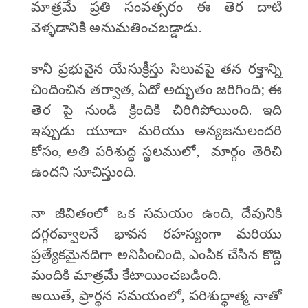
మాత్రమే ప్రతి సంవత్సరం ఈ తెర దాటి
వెళ్ళడానికి అనుమతించబడ్డాడు.
కానీ ప్రభువైన యేసుక్రీస్తు సిలువపై తన రక్తాన్ని
చిందించిన తర్వాత, ఏదో అద్భుతం జరిగింది; ఈ
తెర పై నుండి క్రిందికి చిరిగిపోయింది. ఇది
ఇప్పుడు యూదా మరియు అన్యజనులందరి
కోసం, అతి పరిశుద్ధ స్థలములో, మార్గం తెరిచి
ఉందని సూచిస్తుంది.
నా జీవితంలో ఒక సమయం ఉంది, దేవునికి
దగ్గరవ్వాలనే భావన రహస్యంగా మరియు
ప్రత్యేకమైనదిగా అనిపించింది, ఎంపిక చేసిన కొద్ది
మందికి మాత్రమే కేటాయించబడింది.
అయితే, ప్రార్థన సమయంలో, పరిశుద్ధాత్మ నాతో