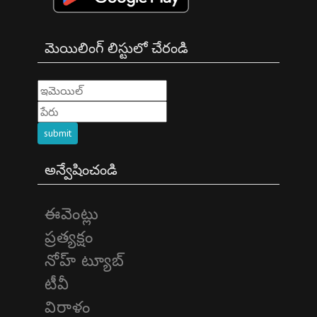
మెయిలింగ్ లిస్టులో చేరండి
submit
అన్వేషించండి
ఈవెంట్లు
ప్రత్యక్షం
నోహ్ ట్యూబ్
టీవీ
విరాళం