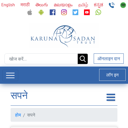
English
मराठी
తెలుగు
മലയാളം
தமிழ்
ಕನ್ನಡ
ऑनलाइन दान
लॉग इन
सपने
होम
सपने