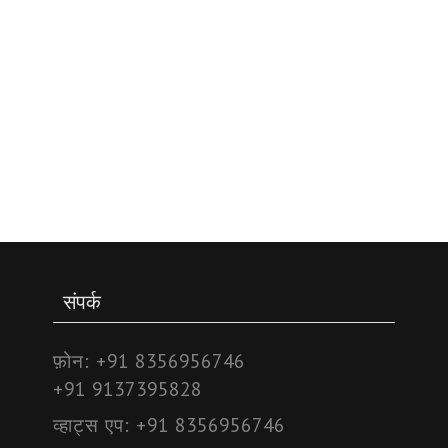
संपर्क
फ़ोन:
+91 8356956746
+91 9137395828
व्हाट्स एप:
+91 8356956746