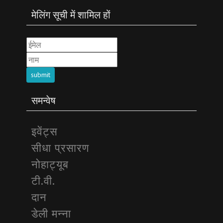
मेलिंग सूची में शामिल हों
submit
समन्वेष
इवेंट्स
सीधा प्रसारण
नोहाट्यूब
टी.वी.
दान
डेली मन्ना