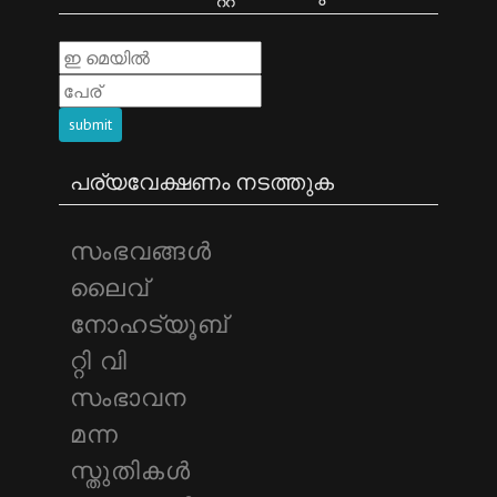
submit
പര്യവേക്ഷണം നടത്തുക
സംഭവങ്ങള്‍
ലൈവ്
നോഹട്യൂബ്
റ്റി വി
സംഭാവന
മന്ന
സ്തുതികള്‍