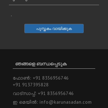
.
പുസ്തകം വായിക്കുക
ഞങ്ങളെ ബന്ധപ്പെടുക
ഫോണ്‍:
+91 8356956746
+91 9137395828
വാട്സാപ്പ്:
+91 8356956746
ഇ മെയില്‍:
info@karunasadan.com