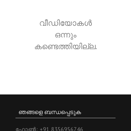
വീഡിയോകള്‍
ഒന്നും
കണ്ടെത്തിയില്ല.
ഞങ്ങളെ ബന്ധപ്പെടുക
ഫോണ്‍:
+91 8356956746