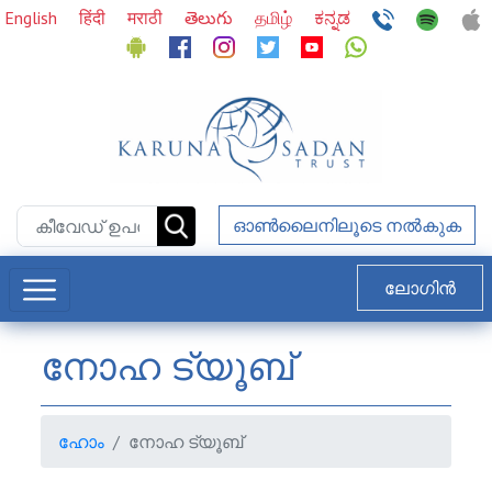
English
हिंदी
मराठी
తెలుగు
தமிழ்
ಕನ್ನಡ
ഓണ്‍ലൈനിലൂടെ നല്‍കുക
ലോഗിൻ
നോഹ ട്യൂബ്
ഹോം
നോഹ ട്യൂബ്