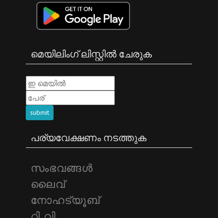
മെയിലിംഗ് ലിസ്റ്റിൽ ചേരുക
submit
പര്യവേക്ഷണം നടത്തുക
സംഭവങ്ങള്‍
ലൈവ്
നോഹട്യൂബ്
റ്റി വി