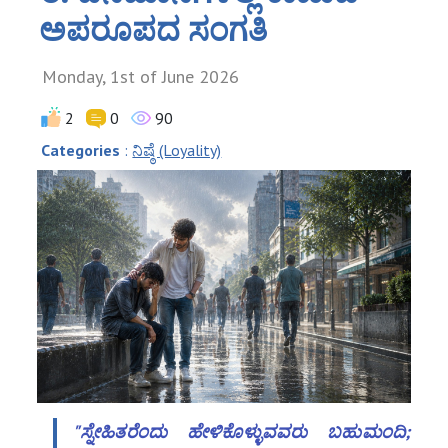
ಅಪರೂಪದ ಸಂಗತಿ
Monday, 1st of June 2026
2
0
90
Categories
:
ನಿಷ್ಠೆ (Loyality)
"ಸ್ನೇಹಿತರೆಂದು ಹೇಳಿಕೊಳ್ಳುವವರು ಬಹುಮಂದಿ;