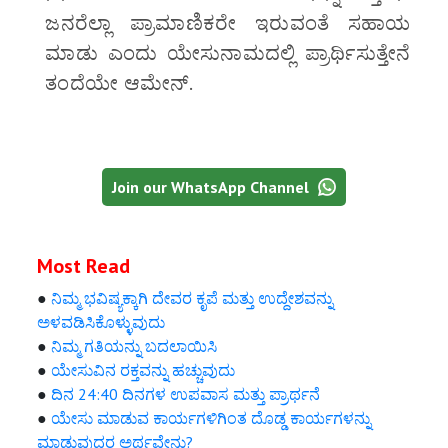
ಜನರೆಲ್ಲಾ ಪ್ರಾಮಾಣಿಕರೇ ಇರುವಂತೆ ಸಹಾಯ
ಮಾಡು ಎಂದು ಯೇಸುನಾಮದಲ್ಲಿ ಪ್ರಾರ್ಥಿಸುತ್ತೇನೆ
ತಂದೆಯೇ ಆಮೇನ್.
Join our WhatsApp Channel
Most Read
●
ನಿಮ್ಮ ಭವಿಷ್ಯಕ್ಕಾಗಿ ದೇವರ ಕೃಪೆ ಮತ್ತು ಉದ್ದೇಶವನ್ನು
ಅಳವಡಿಸಿಕೊಳ್ಳುವುದು
●
ನಿಮ್ಮ ಗತಿಯನ್ನು ಬದಲಾಯಿಸಿ
●
ಯೇಸುವಿನ ರಕ್ತವನ್ನು ಹಚ್ಚುವುದು
●
ದಿನ 24:40 ದಿನಗಳ ಉಪವಾಸ ಮತ್ತು ಪ್ರಾರ್ಥನೆ
●
ಯೇಸು ಮಾಡುವ ಕಾರ್ಯಗಳಿಗಿಂತ ದೊಡ್ಡ ಕಾರ್ಯಗಳನ್ನು
ಮಾಡುವುದರ ಅರ್ಥವೇನು?