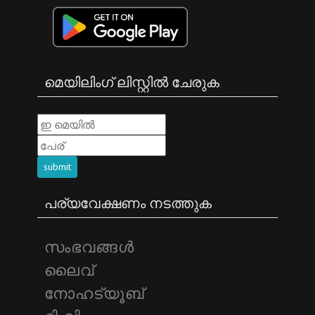
മെയിലിംഗ് ലിസ്റ്റിൽ ചേരുക
submit
പര്യവേക്ഷണം നടത്തുക
സംഭവങ്ങള്‍
ലൈവ്
നോഹട്യൂബ്