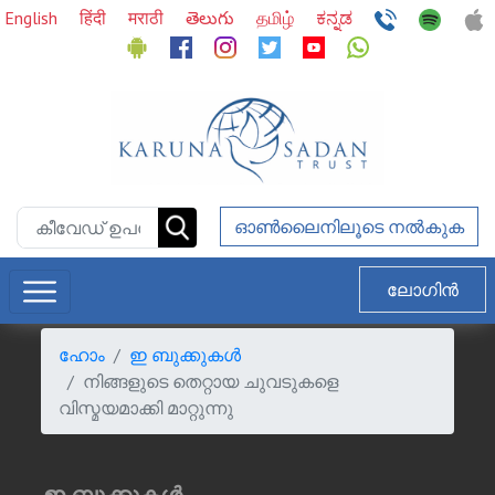
English
हिंदी
मराठी
తెలుగు
தமிழ்
ಕನ್ನಡ
ഓണ്‍ലൈനിലൂടെ നല്‍കുക
ലോഗിൻ
ഹോം
ഇ ബുക്കുകള്‍
നിങ്ങളുടെ തെറ്റായ ചുവടുകളെ
വിസ്മയമാക്കി മാറ്റുന്നു