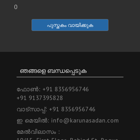
0
പുസ്തകം വായിക്കുക
ഞങ്ങളെ ബന്ധപ്പെടുക
ഫോണ്‍:
+91 8356956746
+91 9137395828
വാട്സാപ്പ്:
+91 8356956746
ഇ മെയില്‍:
info@karunasadan.com
മേല്‍വിലാസം :