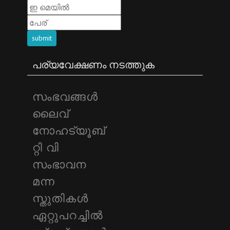
submit
പര്യവേക്ഷണം നടത്തുക
സംഭവങ്ങള്‍
ലൈവ്
നോഹട്യൂബ്
റ്റി വി
സംഭാവന
മന്ന
സ്തുതികള്‍
ഏറ്റുപറച്ചില്‍