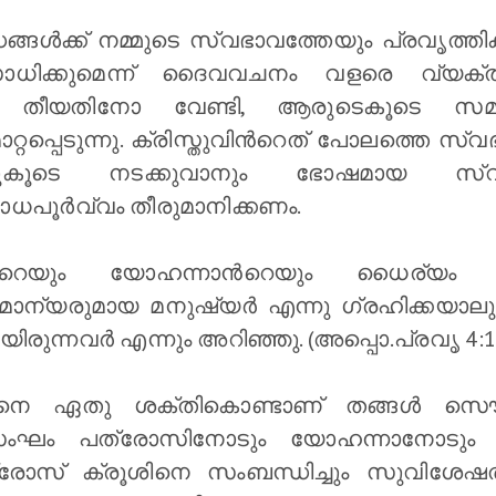
ധങ്ങള്‍ക്ക് നമ്മുടെ സ്വഭാവത്തേയും പ്രവൃത്
 സാധിക്കുമെന്ന് ദൈവവചനം വളരെ വ്യക്
ീയതിനോ വേണ്ടി, ആരുടെകൂടെ സമയം 
്പെടുന്നു. ക്രിസ്തുവിന്‍റെത് പോലത്തെ സ്വഭ
കൂടെ നടക്കുവാനും ഭോഷമായ സ്വാധീ
ധപൂര്‍വ്വം തീരുമാനിക്കണം.
റെയും യോഹന്നാന്‍റെയും ധൈര്യ
ാമാന്യരുമായ മനുഷ്യർ എന്നു ഗ്രഹിക്കയാലും
ുന്നവർ എന്നും അറിഞ്ഞു. (അപ്പൊ.പ്രവൃ 4:13
ാരനെ ഏതു ശക്തികൊണ്ടാണ് തങ്ങള്‍ സൌഖ്
ംഘം പത്രോസിനോടും യോഹന്നാനോടും ചോ
ത്രോസ് ക്രൂശിനെ സംബന്ധിച്ചും സുവിശേഷത്ത