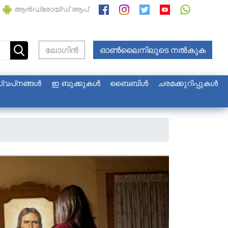
ആന്‍ഡ്രോയ്ഡ് ആപ്
ലോഗിൻ
ഓണ്‍ലൈനിലൂടെ നല്‍കുക
്വപ്‌നങ്ങള്‍
ഇ ബുക്കുകള്‍
ബൈബിൾ
ചരമക്കുറിപ്പുകള്‍