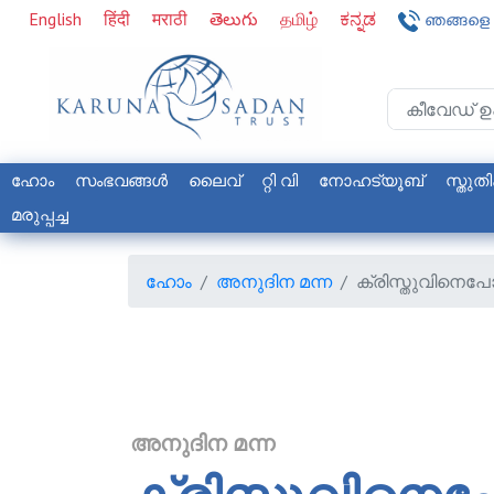
English
हिंदी
मराठी
తెలుగు
தமிழ்
ಕನ್ನಡ
ഞങ്ങളെ 
ഹോം
സംഭവങ്ങള്‍
ലൈവ്
റ്റി വി
നോഹട്യൂബ്
സ്തുതി
മരുപ്പച്ച
ഹോം
അനുദിന മന്ന
ക്രിസ്തുവിനെ
അനുദിന മന്ന