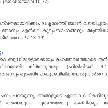
. (യെശയ്യാവ് 10:27).
മായിരിക്കും. ദുഷ്കാലത്ത് ഞാന്‍ ലജ്ജിച്ചു
ും, ഞാനും എന്‍റെ കുടുംബാംഗങ്ങളും ആത്മീക
കീര്‍ത്തനം 37:18-19).
റം
 ബുദ്ധിമുട്ടൊക്കെയും മഹത്ത്വത്തോടെ തന്
ർണമായി തീർത്തുതരും. (ഫിലിപ്പിയര്‍ 4:
ന്മ ഒന്നും മുടങ്ങിപോകുകയില്ല. യേശുവിന്‍റെ നാ
നം പറയുന്നു, ഞങ്ങളുടെ എല്ലാ വഴികളിലും 
്ച് അങ്ങയുടെ ദൂതന്മാരോടു കല്പിക്കും. യ