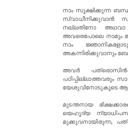
നാം സൂക്ഷിക്കുന്ന ബന്
സ്വാധീനിക്കുവാന്‍
നല്ലതിനോ അഥവാ ത
അവരെപോലെ നാമും മാറ്റപ
നാം ജ്ഞാനികളോടു
അകന്നിരിക്കുവാനും ബോ
അവർ പത്രൊസിന്‍
പഠിപ്പില്ലാത്തവരും സ
യേശുവിനോടുകൂടെ ആയിര
മുടന്തനായ ഭിക്ഷക്ക
യെഹൂദ്യ ന്യാധിപസ
മുക്കുവനായിരുന്ന, പ