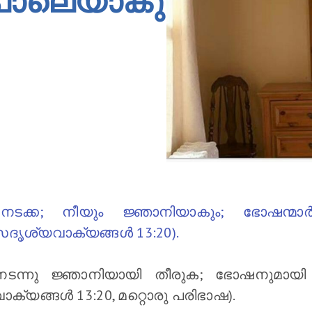
െപോലെയാകുക
ടക്ക; നീയും ജ്ഞാനിയാകും; ഭോഷന്മാർക
സദൃശ്യവാക്യങ്ങള്‍ 13:20).
്നു ജ്ഞാനിയായി തീരുക; ഭോഷനുമായി കൂട്ട
്യങ്ങള്‍ 13:20, മറ്റൊരു പരിഭാഷ).