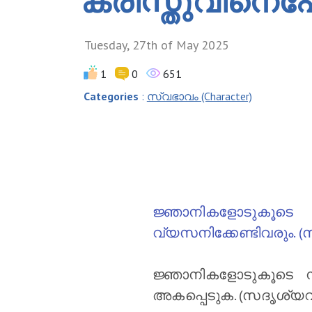
ക്രിസ്തുവിന
Tuesday, 27th of May 2025
1
0
651
Categories
:
സ്വഭാവം (Character)
ജ്ഞാനികളോടുകൂടെ ന
വ്യസനിക്കേണ്ടിവരും. (
ജ്ഞാനികളോടുകൂടെ നടന
അകപ്പെടുക. (സദൃശ്യവാക