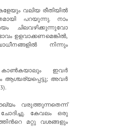
തികളേയും വലിയ രീതിയില്‍
തമായി പറയുന്നു. നാം
ചിലവഴിക്കുന്നുവോ
ാവം ഉളവാക്കണമെങ്കില്‍,
നങ്ങളില്‍ നിന്നും
ം കാൺകയാലും ഇവർ
 ആശ്ചര്യപ്പെട്ടു; അവർ
).
യം വരുത്തുന്നതെന്ന്
ദിച്ചു. കേവലം ഒരു
ിന്‍റെ മറ്റു വശങ്ങളും