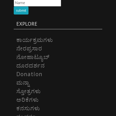
submit
EXPLORE
ಕಾರ್ಯಕ್ರಮಗಳು
ನೇರಪ್ರಸಾರ
ನೋಹಾಟ್ಯೂಬ್
ದೂರದರ್ಶನ
Donation
ಮನ್ನಾ
ಸ್ತೋತ್ರಗಳು
ಅರಿಕೆಗಳು
ಕನಸುಗಳು