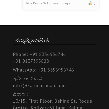
Miss Pavitra Naik
| 2 months ago
0
ನಮ್ಮನ್ನು ಸಂಪರ್ಕಿಸಿ
Phone:
+91 8356956746
+91 9137395828
WhatsApp:
+91 8356956746
ಇಮೇಲ್ ವಿಳಾಸ:
info@karunasadan.com
ವಿಳಾಸ :
10/15, First Floor, Behind St. Roque
Grotto, Kolivery Village, Kalina,