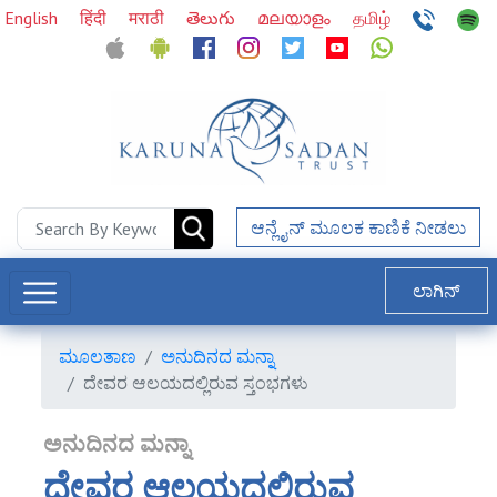
English
हिंदी
मराठी
తెలుగు
മലയാളം
தமிழ்
ಆನ್ಲೈನ್ ಮೂಲಕ ಕಾಣಿಕೆ ನೀಡಲು
ಲಾಗಿನ್
ಮೂಲತಾಣ
ಅನುದಿನದ ಮನ್ನಾ
ದೇವರ ಆಲಯದಲ್ಲಿರುವ ಸ್ತಂಭಗಳು
ಅನುದಿನದ ಮನ್ನಾ
ದೇವರ ಆಲಯದಲ್ಲಿರುವ