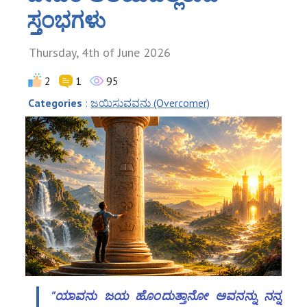
ಸ್ತಂಭಗಳು
Thursday, 4th of June 2026
2
1
95
Categories
:
ಜಯಿಸುವವನು (Overcomer)
"ಯಾವನು ಜಯ ಹೊಂದುತ್ತಾನೋ ಅವನನ್ನು ನನ್ನ