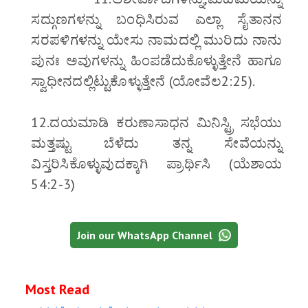
ಸದ್ಗುಣಗಳನ್ನು ಬಂಧಿಸಿರುವ ಎಲ್ಲಾ ಸೈತಾನನ
ಸರಪಳಿಗಳನ್ನು ಯೇಸು ನಾಮದಲ್ಲಿ ಮುರಿದು ನಾನು
ಪುನಃ ಅವುಗಳನ್ನು ಹಿಂಪಡೆದುಕೊಳ್ಳುತ್ತೇನೆ ಹಾಗೂ
ಸ್ವಾಧೀನದಲ್ಲಿಟ್ಟುಕೊಳ್ಳುತ್ತೇನೆ (ಯೋವೆಲ2:25).
12.ದಯಮಾಡಿ ಕರುಣಾಸಾಧನ ಮಿನಿಸ್ಟ್ರಿ ಸಭೆಯು
ಮತ್ತಷ್ಟು ಬೆಳೆದು ತನ್ನ ಸೇವೆಯನ್ನು
ವಿಸ್ತರಿಸಿಕೊಳ್ಳುವುದಕ್ಕಾಗಿ ಪ್ರಾರ್ಥಿಸಿ (ಯೆಶಾಯ
54:2-3)
Join our WhatsApp Channel
Most Read