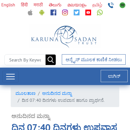
English
हिंदी
मराठी
తెలుగు
മലയാളം
தமிழ்
ಆನ್ಲೈನ್ ಮೂಲಕ ಕಾಣಿಕೆ ನೀಡಲು
ಲಾಗಿನ್
ಮೂಲತಾಣ
ಅನುದಿನದ ಮನ್ನಾ
ದಿನ 07:40 ದಿನಗಳು ಉಪವಾಸ ಹಾಗೂ ಪ್ರಾರ್ಥನೆ.
ಅನುದಿನದ ಮನ್ನಾ
ದಿನ 07:40 ದಿನಗಳು ಉಪವಾಸ