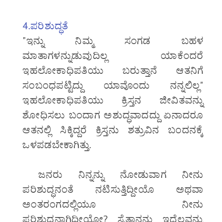
4.ಪರಿಶುದ್ಧತೆ
"ಇನ್ನು ನಿಮ್ಮ ಸಂಗಡ ಬಹಳ
ಮಾತಾಗಳನ್ನುಡುವುದಿಲ್ಲ ಯಾಕೆಂದರೆ
ಇಹಲೋಕಾಧಿಪತಿಯು ಬರುತ್ತಾನೆ ಆತನಿಗೆ
ಸಂಬಂಧಪಟ್ಟಿದ್ದು ಯಾವೊಂದು ನನ್ನಲಿಲ್ಲ"
ಇಹಲೋಕಾಧಿಪತಿಯು ಕ್ರಿಸ್ತನ ಜೀವಿತವನ್ನು
ಶೋಧಿಸಲು ಬಂದಾಗ ಅಶುದ್ಧವಾದದ್ದು ಏನಾದರೂ
ಆತನಲ್ಲಿ ಸಿಕ್ಕಿದ್ದರೆ ಕ್ರಿಸ್ತನು ಶತ್ರುವಿನ ಬಂದನಕ್ಕೆ
ಒಳಪಡಬೇಕಾಗಿತ್ತು.
ಜನರು ನಿನ್ನನ್ನು ನೋಡುವಾಗ ನೀನು
ಪರಿಶುದ್ಧನಂತೆ ನಟಿಸುತ್ತಿದ್ದೀಯೊ ಅಥವಾ
ಅಂತರಂಗದಲ್ಲಿಯೂ ನೀನು
ಪರಿಶುದ್ಧನಾಗಿದ್ದೀಯೋ? ಸೈತಾನನು ಇದೆಲ್ಲವನ್ನು