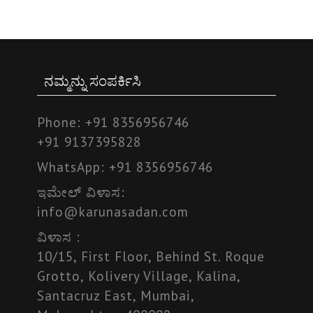
ನಮ್ಮನ್ನು ಸಂಪರ್ಕಿಸಿ
Phone:
+91 8356956746
+91 9137395828
WhatsApp:
+91 8356956746
ಇಮೇಲ್ ವಿಳಾಸ:
info@karunasadan.com
ವಿಳಾಸ :
10/15, First Floor, Behind St. Roque
Grotto, Kolivery Village, Kalina,
Santacruz East, Mumbai,