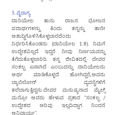
3. ವೈರಾಗ್ಯ.
ದಾನಿಯೇಲ ತಾನು ರಾಜನ ಭೋಜನ
ಪದಾರ್ಥಗಳನ್ನು ತಿಂದು ತನ್ನನ್ನು ತಾನೇ
ಅಶುದ್ಧಿಗೊಳಿಸಿಕೊಳ್ಳಬಾರದೆಂದು
ನಿರ್ಧರಿಸಿಕೊಂಡನು (ದಾನಿಯೇಲ 1:8). ನಿಮಗೆ
ಉದ್ದೇಶವಿಲ್ಲದೆ ಇದ್ದರೆ ನೀವು ನಿರ್ಣಯವನ್ನು
ತೆಗೆದುಕೊಳ್ಳಲಾರಿರಿ. ತನ್ನ ಜೀವಿತದಲ್ಲಿ ದೇವರ
ಸಂಕಲ್ಪ ಏನಾಗಿದೆ ಎಂಬುದನ್ನು ದಾನಿಯೇಲನು
ಅರ್ಥ ಮಾಡಿಕೊಳ್ಳದೆ ಹೋಗಿದ್ದರೆ,ಅವನು
ಬ್ಯಾಬಿಲೋನ್ ವ್ಯವಸ್ಥೆಗಳಿಗೆ
ತಲೆಬಾಗುತ್ತಿದ್ದನು.ದೇವರ ಮನುಷ್ಯನಾದ ಮೈಲ್ಸ್
ಮನ್ರೋ ಅವರು ಹೇಳುವ ಪ್ರಕಾರ "ಸಂಕಲ್ಪ /
ಉದ್ದೇಶದ ಅರಿವು ಇಲ್ಲದಿದ್ದಾಗ ನಿಂದನೆ
ಅನಿವಾರ್ಯ".