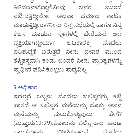
ತಿಳಿದವನಾಗಿದ್ದಾನೆ.ನೀವು ಜನರ ಮುಂದೆ
ನಟಿಸುತ್ತಿದ್ದೀರೋ ಅಥವಾ ಧರ್ಮದ ನಾಟಕ
ಮಾಡುತ್ತಿದ್ದೀರಾ?ನೀನು ನಿನ್ನ ಸಭೆಯಲ್ಲಿ ಹಾಗೂ ನಿನ್ನ
ಕೆಲಸ ಮಾಡುವ ಸ್ಥಳಗಳಲ್ಲಿ ಬೇರೆಯದೆ ಆದ
ವ್ಯಕ್ತಿಯಾಗಿದ್ದೀಯಾ? ಅಧಿಕಾರಕ್ಕೆ ಮೊದಲು
ಪರಿಶುದ್ಧತೆ ಬರುತ್ತದೆ ನೀನು ದೇವರ ಮುಂದೆ
ತಪ್ಪಿತಸ್ಥನಾಗಿ ಕಂಡು ಬಂದರೆ ನೀನು ಪ್ರಾಂತ್ಯಗಳನ್ನು
ಸ್ವಾಧೀನ ಪಡಿಸಿಕೊಳ್ಳಲು ಸಾಧ್ಯವಿಲ್ಲ.
5.ಅಧಿಕಾರ
ಇದಲ್ಲದೆ ಒಬ್ಬನು ಮೊದಲು ಬಲಿಷ್ಠನನ್ನು ಕಟ್ಟಿ
ಹಾಕದೆ ಆ ಬಲಿಷ್ಠನ ಮನೆಯನ್ನು ಹೊಕ್ಕು ಅವನ
ಮನೆಯನ್ನು ಸುಲುಕೊಳ್ಳುವುದು ಹೇಗೆ?
(ಮತ್ತಾಯ12:29).ಪಿಶಾಚನು ಬಲಿಷ್ಟನಾದ ಕಾರಣ
ಪ್ರಾಂತ್ಯಗಳನ್ನು ಬಿಡಿಸಿಕೊಳ್ಳುವ ಮೊದಲು