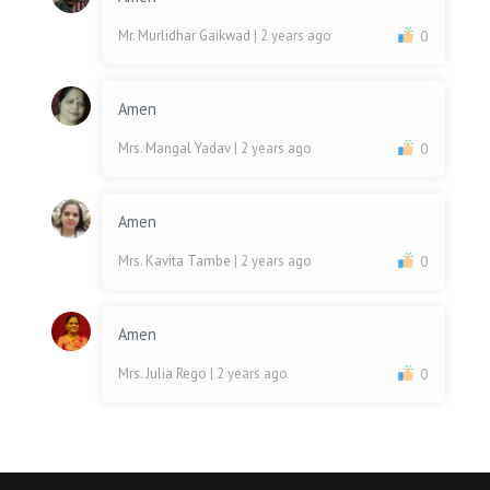
Mr. Murlidhar Gaikwad
| 2 years ago
0
Amen
Mrs. Mangal Yadav
| 2 years ago
0
Amen
Mrs. Kavita Tambe
| 2 years ago
0
Amen
Mrs. Julia Rego
| 2 years ago
0