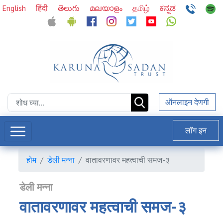
English
हिंदी
తెలుగు
മലയാളം
தமிழ்
ಕನ್ನಡ
ऑनलाइन देणगी
लॉग इन
होम
डेली मन्ना
वातावरणावर महत्वाची समज-३
डेली मन्ना
वातावरणावर महत्वाची समज-३